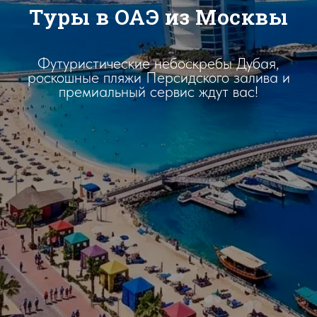
Туры в ОАЭ из Москвы
Футуристические небоскребы Дубая,
роскошные пляжи Персидского залива и
премиальный сервис ждут вас!
ГОРЯЩИЕ ТУРЫ И
ГОРЯЩИЕ ПУТЕВКИ
ПО ВСЕМ
ТУРОПЕРАТОРАМ